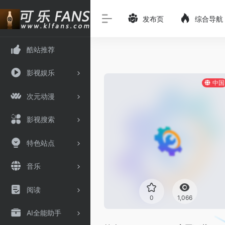
发布页
综合导航
酷站推荐
影视娱乐
中国
次元动漫
影视搜索
特色站点
音乐
阅读
0
1,066
AI全能助手