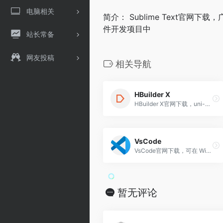
电脑相关
简介： Sublime Text官
件开发项目中
站长常备
网友投稿
相关导航
HBuilder X
HBuilder X官网下载，uni-app多端开发，开发一次同时生成App、小程序、H5
VsCode
VsCode官网下载，可在 Windows、macOS 和 Linux 上运行的独立源代码编辑器。 Java 和 Web 开发人员的理想选择，包含大量扩展，支持几乎任何编程语言
暂无评论