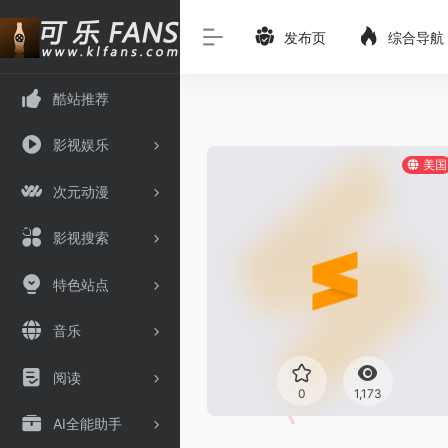
发布页
综合导航
酷站推荐
影视娱乐
美国
次元动漫
影视搜索
特色站点
音乐
阅读
0
1,173
AI全能助手