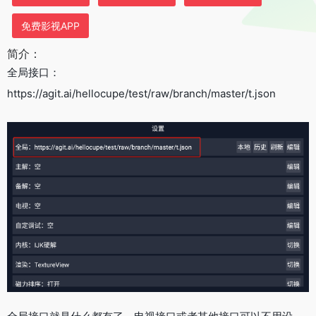
免费影视APP
简介：
全局接口：
https://agit.ai/hellocupe/test/raw/branch/master/t.json