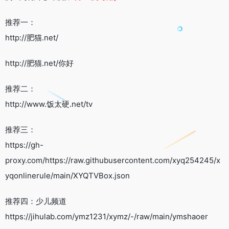
推荐一：
http://肥猫.net/
http://肥猫.net/你好
推荐二：
http://www.饭太硬.net/tv
推荐三：
https://gh-
proxy.com/https://raw.githubusercontent.com/xyq254245/x
yqonlinerule/main/XYQTVBox.json
推荐四：少儿频道
https://jihulab.com/ymz1231/xymz/-/raw/main/ymshaoer