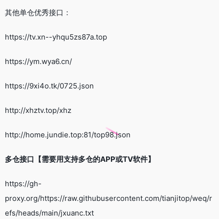
其他单仓优秀接口：
https://tv.xn--yhqu5zs87a.top
https://ym.wya6.cn/
https://9xi4o.tk/0725.json
http://xhztv.top/xhz
http://home.jundie.top:81/top98.json
多仓接口【需要用支持多仓的APP或TV软件】
https://gh-
proxy.org/https://raw.githubusercontent.com/tianjitop/weq/r
efs/heads/main/jxuanc.txt