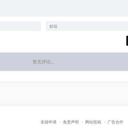
暂无评论...
友链申请
免责声明
网站投稿
广告合作