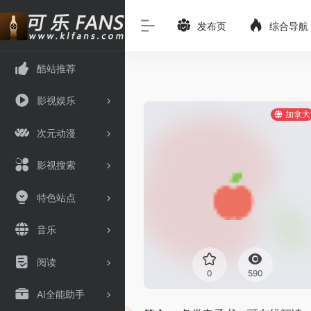
发布页
综合导航
酷站推荐
影视娱乐
加拿大
次元动漫
影视搜索
特色站点
音乐
阅读
0
590
AI全能助手