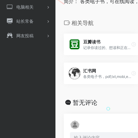
简介： 各类电子书，可在线阅读
电脑相关
站长常备
相关导航
网友投稿
豆瓣读书
记录你读过的、想读和正在读的书，顺便打分，添加标签及个人附注，写评论。根据你的口味，推荐适合的书给你。
汇书网
各类电子书，pdf,txt,mobi,epub,kindle电子书免费下载
暂无评论