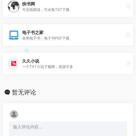
快书网
可在线阅读，可全集TXT下载
电子书之家
各类电子书，电子书PDF下载
久久小说
一个TXT小说下载网，资源不多
暂无评论