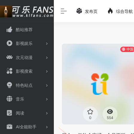
发布页
综合导航
酷站推荐
影视娱乐
中国
次元动漫
影视搜索
特色站点
音乐
阅读
0
554
AI全能助手