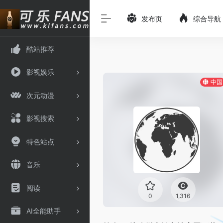
发布页
综合导航
酷站推荐
影视娱乐
中国
次元动漫
影视搜索
特色站点
音乐
阅读
0
1,316
AI全能助手