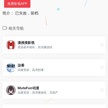
免费影视APP
简介： 已失效，留档
相关导航
漫搜搜影视
资源基本都有，高清播放快
柒番
自建资源，高清秒播
MuteFun动漫
自建资源，高清播放快，无国产