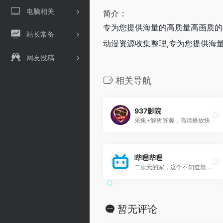
电脑相关
简介：
专为您提供海量的高质量高画质的在线
站长常备
动漫资源收集整理,专为您提供海
网友投稿
相关导航
937影院
采集+解析资源，高清播放快
哔哩哔哩
二次元的家，这个不知道就不配二次元
暂无评论