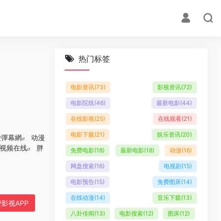
热门标签
电影资讯
(73)
影视资讯
(72)
电影院线
(46)
最新电影
(44)
在线影视
(25)
在线观看
(21)
电影下载
(21)
娱乐资讯
(20)
愛彈幕網
动漫
视频在线
胖
免费电影
(18)
最新电影
(18)
动漫
(16)
网盘搜索
(16)
电视剧
(15)
电影预告
(15)
免费图床
(14)
在线动漫
(14)
音乐下载
(13)
影视APP
八卦传闻
(13)
电影搜索
(12)
图床
(12)