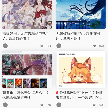
清爽好用，无广告精品电视T
无限破解秒播TV，趁现在可
V，高清随心看！
用，拿去不谢！
1,124
1,035
想看番，没这些站点怎么行？
茶杯狐网站打不开了？茶杯
T
这就给你送过来！
狐最新地址，一个超好用的影
视搜索网站！
1,160
3,031