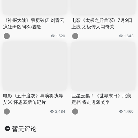
《神探大战》票房破亿 刘青云
电影《太极之异兽冢》7月9日
疯狂缉凶阿Sa遇险
上线 太极传人闯奇关
1,520
1,643
电影《五十度灰》导演将执导
巨星云集！《世界末日》北美
艾米·怀恩豪斯传记片
定档 将走进颁奖季
2,484
1,460
暂无评论