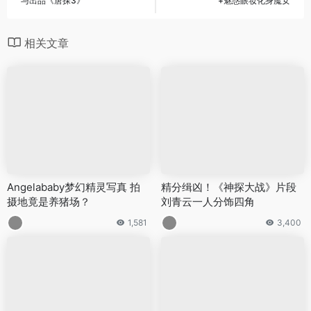
与出品《唐探3》
+魅惑眼妆化身魔女
相关文章
Angelababy梦幻精灵写真 拍
精分缉凶！《神探大战》片段
摄地竟是养猪场？
刘青云一人分饰四角
1,581
3,400