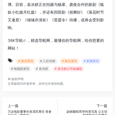
博。目前，袁冰妍正在拍摄与杨幂、龚俊合作的新剧《狐
妖小红娘月红篇》，并还有四部剧《祝卿好》《落花时节
又逢君》《倾城亦清欢》《雷霆令》待播，或将会受到影
响。
36K导航
，精选导航网，最懂你的导航网，给你想要的
网站！
# 娱乐资讯
# 八卦传闻
# 娱乐资讯
# 影视资讯
# 电视剧资讯
# 袁冰妍
# 袁冰妍公司偷漏税
©
版权声明
文章版权归作者所有，未经允许请勿转载。
上一篇
下一篇
万达电影董事长曾茂军离任 曾参
赵丽颖暗黑哥特系写真 公主切