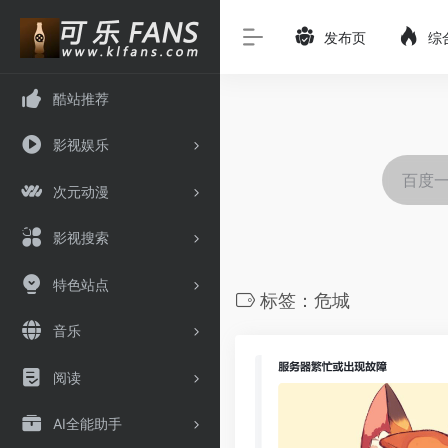
发布页
综
酷站推荐
影视娱乐
次元动漫
影视搜索
特色站点
标签：危城
音乐
阅读
AI全能助手