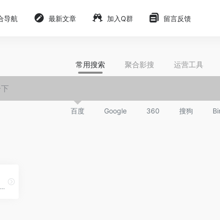
合导航
最新文章
加入Q群
留言反馈
常用搜索
聚合影搜
运营工具
百度
Google
360
搜狗
Bi
Gitee官网下载，面向企业提供一站式研发管理解决方案，包括代码管理、项目管理、文档协作、测试管理、CICD、效能度量等多个模块，支持SaaS、私有化等多种部署方式，帮助企业有序规划和管理研发过程，提升研发效率和质量