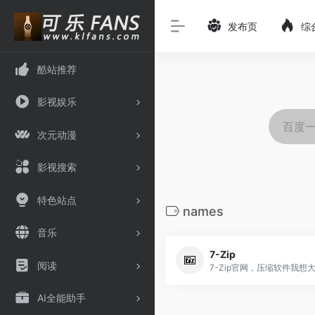
发布页
综
酷站推荐
影视娱乐
次元动漫
影视搜索
特色站点
names
音乐
7-Zip
阅读
AI全能助手