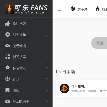
发布页
综
酷站推荐
影视娱乐
次元动漫
影视搜索
特色站点
日本动
音乐
可可影视
阅读
资源丰富全，线路多，播放
AI全能助手