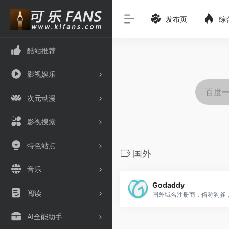
发布页
综
酷站推荐
影视娱乐
次元动漫
影视搜索
特色站点
国外
音乐
Godaddy
阅读
AI全能助手