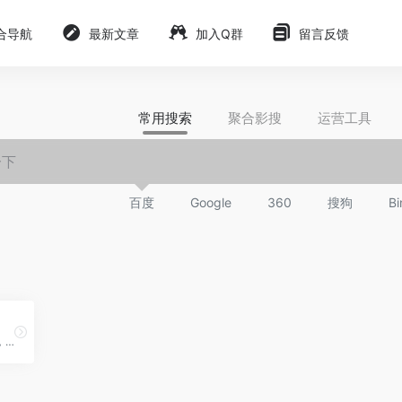
合导航
最新文章
加入Q群
留言反馈
常用搜索
聚合影搜
运营工具
百度
Google
360
搜狗
Bi
国外域名注册商，俗称狗爹，很多人用，但是个人感觉域名容易被劫持