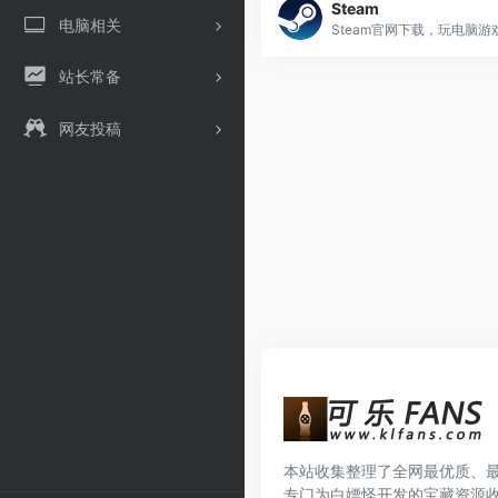
Steam
电脑相关
站长常备
网友投稿
本站收集整理了全网最优质、
专门为白嫖怪开发的宝藏资源