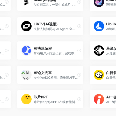
AI小说/剧本写作助手，一站式拆书、润色、改写、扩写，小说转剧本
AI短剧工具，一键生成成片，低成本批量产出短视频，让内容创作效率倍增，人人都能高效出片。
LibTV(AI视频)
Libli
Laper.ai 是一款面向影视剧本创作与协作的 AI 平台，通过人工智能辅助编剧从创意构思到结构化剧本输出，提供剧情管理、场景划分等工具，同时支持多人实时协同编辑与团队协作，帮助影视创作者和制作团队提升创作效率并优化创作流程。
支持人机协同与 AI Agent 全自动生成，主打高可控、全链路、工业化视频生产。
AI快速编程
星流(
零代码AI应用开发平台，用户只需一句话简单描述需求，AI能自动生成小程序、APP或H5网页应用，无需编写代码
帮助用户从想法出发，完成市场调研、产品搭建、支付接入与上线发布，做成可商业化网站的多智能体协作无代码编程平台。
AI论文去重
白日梦
提供AI虚拟人主播,AI视频制作,数字人配音合成,短视频配音等一站式配音服务。
专业的AIGC检测、降重降AI平台，各大平台AI率一键降低至10%。同时Agent可生成文献综述、AI PPT、学术文档等
咔片PPT
AI一
专业的AI简历生成在线制作工具，支持智能生成个性化简历内容，精准匹配岗位需求，涵盖各行业简历模板，可以在线编辑、免费下载使用
咔片(cappt)AIPPT在线智能制作,工作总结/教学课件/商业提案3分钟搞定,10万+场景模板一键替换,AI自动排版+多格式导出,支持在线编辑,一键生成PPT,咔片ppt制作网站基础功能永久免费使用！