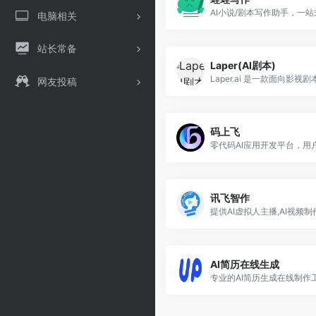
电脑相关
站长常备
Laper(AI剧本)
网友投稿
码上飞
讯飞智作
AI简历在线生成