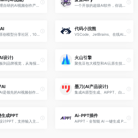
哔哩哔哩自研的AI视频创作产品，该产品面向B站广大UP主设计，主打轻量化、智能化创作体验，界面简洁易上手
一个开放的超级AI软件，你说什么，它都能做到，不论是去水印，生产图片、视频等等
bAI
代码小浣熊
AI绘画原创模型分享社区，10万+模型免费下载;原汁原味的webUI、comfyUI，在线AI绘图工具免费使用;还可在线进行模型训练
VSCode、JetBrains、在线AI编写代码的编程/办公工具
AI设计)
火山引擎
从灵感板到品牌视觉，从海报插画到产品设计，星流赋能设计师打破边界，让每一个创意精准落地。
聚焦豆包大模型和AI云原生技术，为企业提供从 Agent 开发到部署的一站式服务，助力企业AI转型与创新发展。
AI
墨刀(AI产品设计)
白日梦AI是领先的AI视频创作类AIGC创作平台，提供AI视频生成、AI视频编辑、AI视频制作等服务，帮助用户快速创作出高质量的AI视频内容。
集成AI原型生成、AIPPT、白板、流程图、思维导图与UI设计能力，支持Axure/Sketch/Figma文件导入
键生成PPT
Ai-PPT插件
AI一键设计PPT，支持输入主题、导入文件、上传模板生成PPT
AiPPT - 全智能 AI 一键生成 PPT