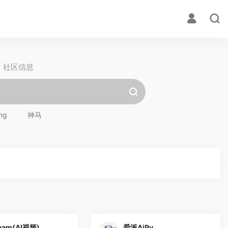
社区信息
ng
神马
eam(AI视频)
爱派AiPy